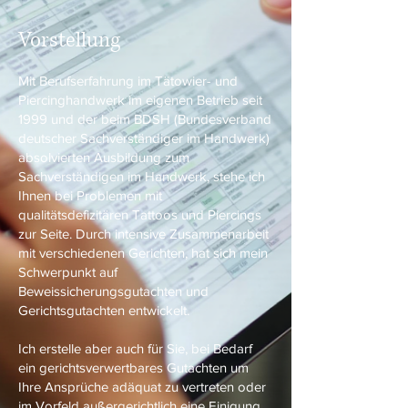
Vorstellung
Mit Berufserfahrung im Tätowier- und
Piercinghandwerk im eigenen Betrieb seit
1999 und der beim BDSH (Bundesverband
deutscher Sachverständiger im Handwerk)
absolvierten Ausbildung zum
Sachverständigen im Handwerk, stehe ich
Ihnen bei Problemen mit
qualitätsdefizitären Tattoos und Piercings
zur Seite. Durch intensive Zusammenarbeit
mit verschiedenen Gerichten, hat sich mein
Schwerpunkt auf
Beweissicherungsgutachten und
Gerichtsgutachten entwickelt.
Ich erstelle aber auch für Sie, bei Bedarf
ein gerichtsverwertbares Gutachten um
Ihre Ansprüche adäquat zu vertreten oder
im Vorfeld außergerichtlich eine Einigung