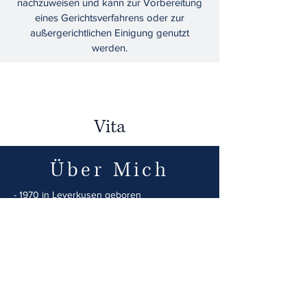
nachzuweisen und kann zur Vorbereitung
eines Gerichtsverfahrens oder zur
außergerichtlichen Einigung genutzt
werden.
Vita
Über Mich
- 1970 in Leverkusen geboren
- Ausbildung zu Elektroinstallateur
- Fachabitur Elektrotechnik
- Studium Sozialpädagogik/Sozialmedizin FH
Düsseldorf
- seit 1999 selbstständiger Tätowierer/Piercer
in Oberhausen (
www.amazontattoo.de
)
- 2022 Ausbildung zum gepr.
Sachverstänigen im Tätowier- und